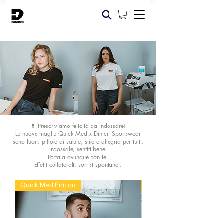
💊 Prescriviamo felicità da indossare!
Le nuove maglie Quick Med x Dinicri Sportswear
sono fuori: pillole di salute, stile e allegria per tutti.
Indossale, sentiti bene.
Portala ovunque con te.
Effetti collaterali: sorrisi spontanei.
Quick Med Edition
Quick Med Edition