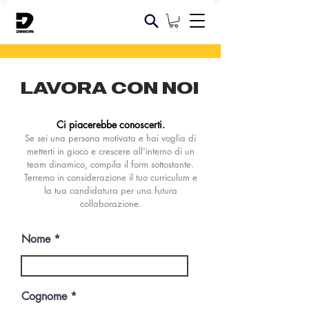
LAVORA CON NOI
Ci piacerebbe conoscerti.
Se sei una persona motivata e hai voglia di
metterti in gioco e crescere all'interno di un
team dinamico, compila il form sottostante.
Terremo in considerazione il tuo curriculum e
la tua candidatura per una futura
collaborazione.
Nome
Cognome