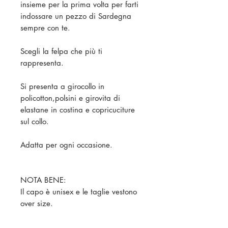
insieme per la prima volta per farti
indossare un pezzo di Sardegna
sempre con te.
Scegli la felpa che più ti
rappresenta.
Si presenta a girocollo in
policotton,polsini e girovita di
elastane in costina e copricuciture
sul collo.
Adatta per ogni occasione.
NOTA BENE:
Il capo è unisex e le taglie vestono
over size.