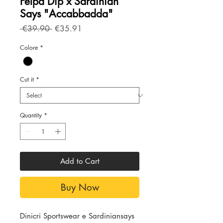
Felpa Dip x Sardinian
Says "Accabbadda"
Regular
Sale
 €39.90 
€35.91
Price
Price
Colore
*
Cut it
*
Quantity
*
Add to Cart
Buy Now
Dinicri Sportswear e Sardiniansays