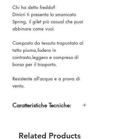
Chi ha detto freddo?
Dinicri ti presenta lo smanicato
Spring, il gilet più casual che puoi
abbinare come vuoi.
Composto da tessuto trapuntato al
tatto piuma,fodera in
contrasto,leggero e compreso di
borsa per il trasporto.
Resistente all'acqua e a prova di
vento.
Caratteristiche Tecniche:
Esterno: 100% poliestere, 300T.
Fodera: 100% poliestere.
Ovatta: 100% poliestere effetto
Related Products