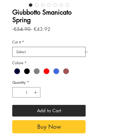
Giubbotto Smanicato
Spring
Regular
Sale
 €54.90 
€43.92
Price
Price
Cut it
*
Colore
*
Quantity
*
Add to Cart
Buy Now