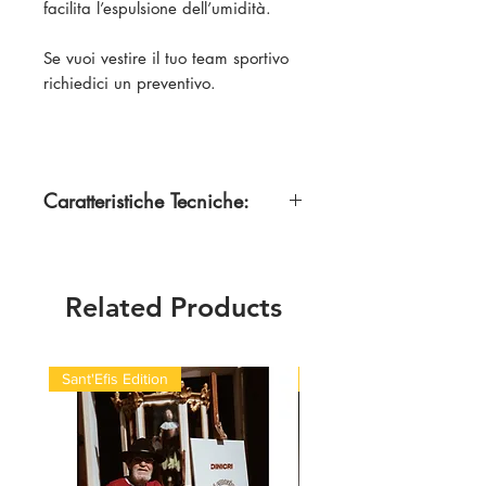
facilita l’espulsione dell’umidità.
Se vuoi vestire il tuo team sportivo
richiedici un preventivo.
Caratteristiche Tecniche:
100 % Poliestere
Related Products
Sant'Efis Edition
Quick Med Edition