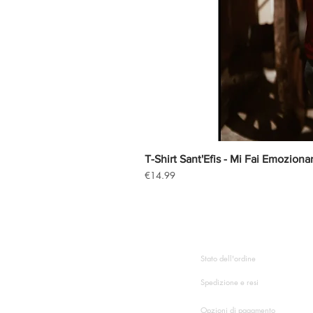
T-Shirt Sant'Efis - Mi Fai Emoziona
Price
€14.99
HAI BISOGNO DI AIUT
Stato dell'ordine
Spedizione e resi
Opzioni di pagamento