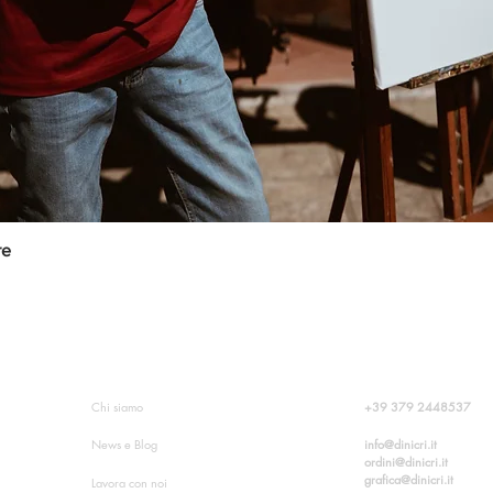
re
Quick View
O?
INFORMAZIONI SU DINICRI
CONTATTI
+39
379 2448537
Chi siamo
info@dinicri.it
News e Blog
ordini@dinicri.it
grafica@dinicri.it
Lavora con noi