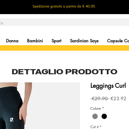
Spedizione gratuita a partire da € 40,00.
Donna
Bambini
Sport
Sardinian Says
Capsule Col
DETTAGLIO PRODOTTO
Leggings Curl
Regular
S
 €29.90 
€23.92
Price
P
Colore
*
Cut it
*