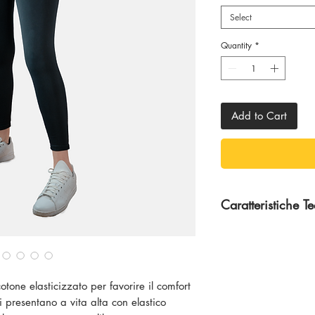
Select
Quantity
*
Add to Cart
Caratteristiche T
100 % Cotone
otone elasticizzato per favorire il comfort
 presentano a vita alta con elastico