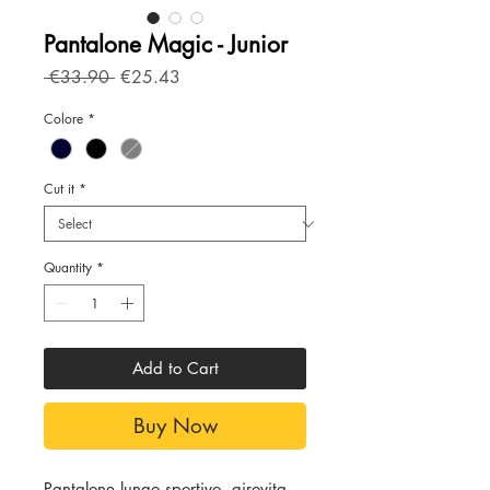
Pantalone Magic - Junior
Regular
Sale
 €33.90 
€25.43
Price
Price
Colore
*
Cut it
*
Quantity
*
Add to Cart
Buy Now
Pantalone lungo sportivo, girovita