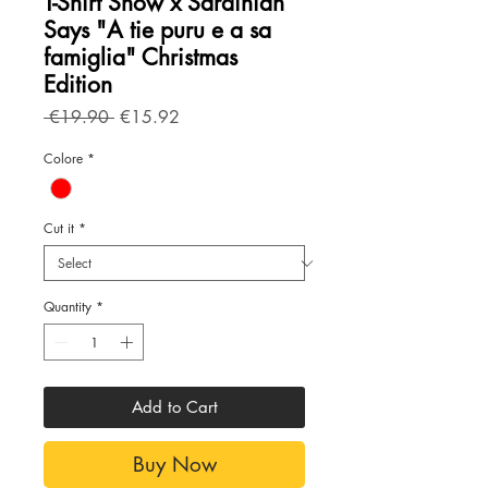
T-Shirt Show x Sardinian
Says "A tie puru e a sa
famiglia" Christmas
Edition
Regular
Sale
 €19.90 
€15.92
Price
Price
Colore
*
Cut it
*
Quantity
*
Add to Cart
Buy Now