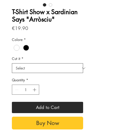
T-Shirt Show x Sardinian
Says "Arròsciu"
Price
€19.90
Colore
*
Cut it
*
Quantity
*
Add to Cart
Buy Now