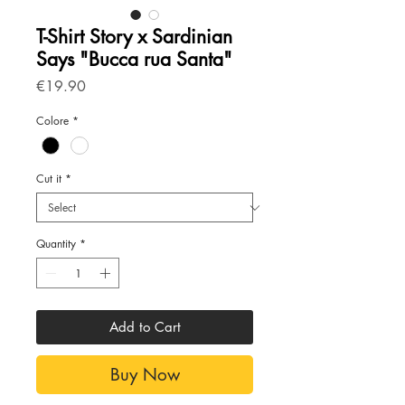
T-Shirt Story x Sardinian
Says "Bucca rua Santa"
Price
€19.90
Colore
*
Cut it
*
Quantity
*
Add to Cart
Buy Now