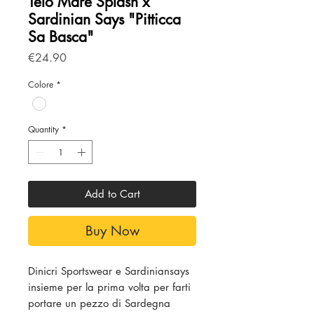
Telo Mare Splash x
Sardinian Says "Pitticca
Sa Basca"
Price
€24.90
Colore
*
Quantity
*
Add to Cart
Buy Now
Dinicri Sportswear e Sardiniansays
insieme per la prima volta per farti
portare un pezzo di Sardegna