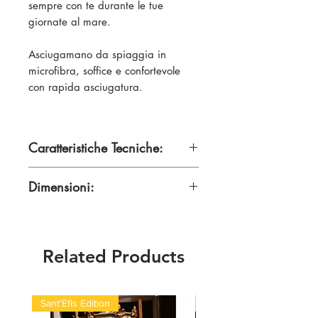
sempre con te durante le tue
giornate al mare.
Asciugamano da spiaggia in
microfibra, soffice e confortevole
con rapida asciugatura.
Caratteristiche Tecniche:
100% Poliestere
Dimensioni:
75x150
Related Products
Sant'Efis Edition
Quick Med Edition