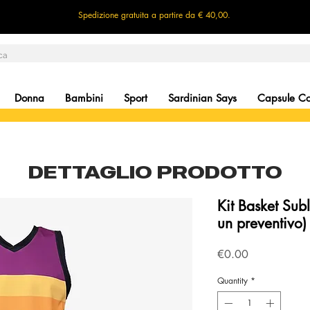
Spedizione gratuita a partire da € 40,00.
Donna
Bambini
Sport
Sardinian Says
Capsule Col
DETTAGLIO PRODOTTO
Kit Basket Subl
un preventivo)
Price
€0.00
Quantity
*