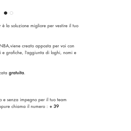
 è la soluzione migliore per vestire il tuo
 NBA,viene creato apposta per voi con
ri e grafiche, l’aggiunta di loghi, nomi e
zzata
gratuita
.
ito e senza impegno per il tuo team
pure chiama il numero :
+ 39