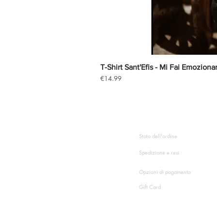
T-Shirt Sant'Efis - Mi Fai Emoziona
Price
€14.99
HAI BISOGNO DI AIUT
Stato dell'ordine
Spedizione e resi
Opzioni di pagamento
Gift Card