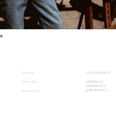
re
Quick View
O?
INFORMAZIONI SU DINICRI
CONTATTI
+39
379 2448537
Chi siamo
info@dinicri.it
News e Blog
ordini@dinicri.it
grafica@dinicri.it
Lavora con noi