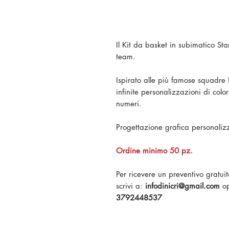
Il Kit da basket in subimatico Star
team.
Ispirato alle più famose squadre
infinite personalizzazioni di colo
numeri.
Progettazione grafica personali
Ordine minimo 50 pz.
Per ricevere un preventivo gratu
scrivi a:
infodinicri@gmail.com
op
3792448537