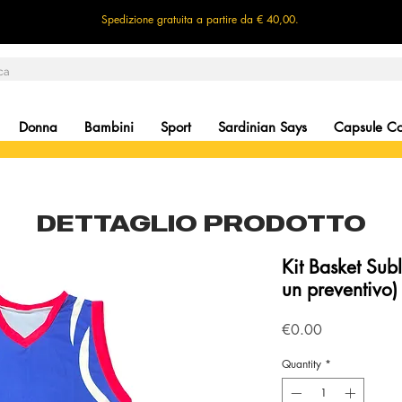
Spedizione gratuita a partire da € 40,00.
Donna
Bambini
Sport
Sardinian Says
Capsule Col
DETTAGLIO PRODOTTO
Kit Basket Subl
un preventivo)
Price
€0.00
Quantity
*